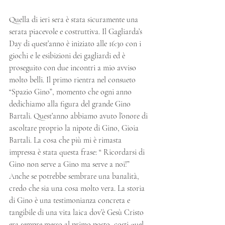
Quella di ieri sera è stata sicuramente una 
serata piacevole e costruttiva. Il Gagliarda’s 
Day di quest’anno è iniziato alle 16:30 con i 
giochi e le esibizioni dei gagliardi ed è 
proseguito con due incontri a mio avviso 
molto belli. Il primo rientra nel consueto 
“Spazio Gino”, momento che ogni anno 
dedichiamo alla figura del grande Gino 
Bartali. Quest’anno abbiamo avuto l’onore di 
ascoltare proprio la nipote di Gino, Gioia 
Bartali. La cosa che più mi è rimasta 
impressa è stata questa frase: “ Ricordarsi di 
Gino non serve a Gino ma serve a noi!” 
Anche se potrebbe sembrare una banalità, 
credo che sia una cosa molto vera. La storia 
di Gino è una testimonianza concreta e 
tangibile di una vita laica dov’è Gesù Cristo 
era sempre messo al primo posto, costi quel 