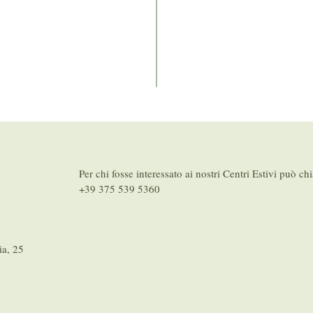
Per chi fosse interessato ai nostri Centri Estivi può ch
+39 375 539 5360
ia, 25