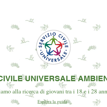
ATTIVITÀ PER PICCOLI
BUILDING HOME
CIVILE UNIVERSALE AMBIE
iamo alla ricerca di giovani tra i 18 e i 28 ann
Esplora la guida