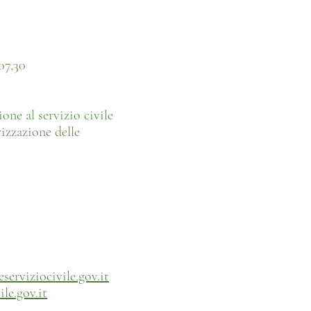
07,30
one al servizio civile
izzazione delle
i
serviziocivile.gov.it
le.gov.it