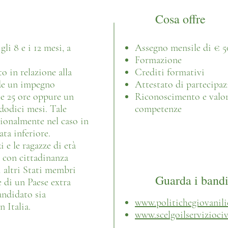
Cosa offre
gli 8 e i 12 mesi, a
Assegno mensile di € 5
Formazione
to in relazione alla
Crediti formativi
ede un impegno
Attestato di partecipazi
le 25 ore oppure un
Riconoscimento e valor
 dodici mesi. Tale
competenze
ionalmente nel caso in
ata inferiore.
 e le ragazze di età
i con cittadinanza
i altri Stati membri
Guarda i band
 di un Paese extra
andidato sia
www.politichegiovanilie
 Italia.
www.scelgoilserviziocivi