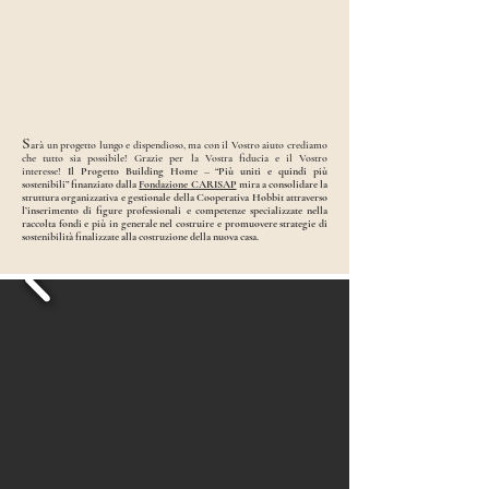
Guarda il video
S
arà un progetto lungo e dispendioso, ma con il Vostro aiuto crediamo
che tutto sia possibile! Grazie per la Vostra fiducia e il Vostro
interesse!
Il Progetto Building Home – “Più uniti e quindi più
sostenibili” finanziato dalla
Fondazione CARISAP
mira a consolidare la
struttura organizzativa e gestionale della Cooperativa Hobbit attraverso
l’inserimento di figure professionali e competenze specializzate nella
raccolta fondi e più in generale nel costruire e promuovere strategie di
sostenibilità finalizzate alla costruzione della nuova casa.