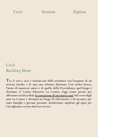
Cos'è
Sostieni
Esplora
Cos'è
Building Home
T
ra il 2011 e 2012 è iniziata una bella avventura con l’acquisto di un
terreno incolto e di una casa colonica dissestata. Con molto lavoro,
l’aiuto di numerosi amici e di quello della Provvidenza, quel luogo è
diventato il Centro Educativo La Contea. Oggi siamo pronti per
affrontare un’altra sfida:
la costruzione di una nuova casa!
Nel corso degli
anni La Contea è divenuta un luogo di riferimento e di incontro per
tante famiglie e giovani, pertanto desideriamo ampliare gli spazi per
l’accoglienza e creare ulteriori servizi
.