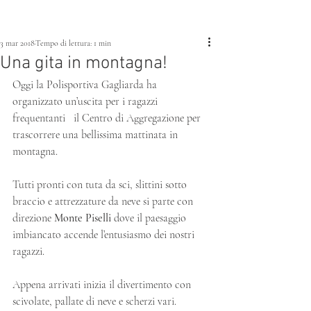
3 mar 2018
Tempo di lettura: 1 min
Una gita in montagna!
Oggi la Polisportiva Gagliarda ha 
organizzato un’uscita per i ragazzi 
frequentanti   il Centro di Aggregazione per 
trascorrere una bellissima mattinata in 
montagna.
Tutti pronti con tuta da sci, slittini sotto 
braccio e attrezzature da neve si parte con 
direzione 
Monte Piselli
 dove il paesaggio 
imbiancato accende l’entusiasmo dei nostri 
ragazzi.
Appena arrivati inizia il divertimento con 
scivolate, pallate di neve e scherzi vari.