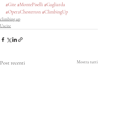
#Gite
#MontePiselli
#Gagliarda
#OperaChesterton
#ClimbingUp
climbing up
Uscite
Post recenti
Mostra tutti