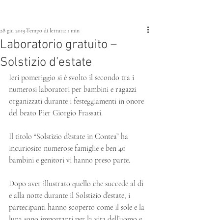
28 giu 2019
Tempo di lettura: 1 min
Laboratorio gratuito –
Solstizio d’estate
Ieri pomeriggio si è svolto il secondo tra i 
numerosi laboratori per bambini e ragazzi 
organizzati durante i festeggiamenti in onore 
del beato Pier Giorgio Frassati.
Il titolo “Solstizio d’estate in Contea” ha 
incuriosito numerose famiglie e ben 40 
bambini e genitori vi hanno preso parte.
Dopo aver illustrato quello che succede al dì 
e alla notte durante il Solstizio d’estate, i 
partecipanti hanno scoperto come il sole e la 
luna sono importanti per la vita dell’uomo e 