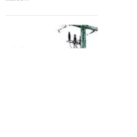
occasione della Festa del Beato Pier Giorgio Frassati, si è
svolto il XV...