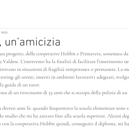
ATTIVITÀ PER PICCOLI
BUILDING HOME
1 min
, un’amicizia
 un progetto, delle cooperative Hobbit e Primavera, sostenuto dai
 Valdese. L’intervento ha la finalità di facilitare l’inserimento n
i trovano in situazioni di fragilità temporanea o permanete. La m
utoring: gli utenti, inseriti in ambienti lavorativi adeguati, svolgo
la guida di un tutor. 
nza di un tirocinante di 33 anni che si occupa della pulizia di un
lo studio che mi ha aiutato fino alla scuola superiore. Alcuni deg
o con la cooperativa Hobbit quindi, conseguito il diploma, mi ha