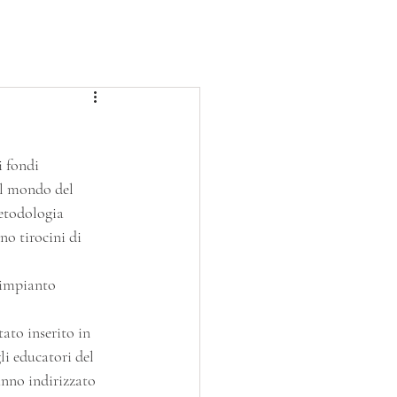
BLOG
PROGETTI
SERVIZIO CIVILE
 fondi 
el mondo del 
etodologia 
no tirocini di 
 impianto 
li educatori del 
nno indirizzato 