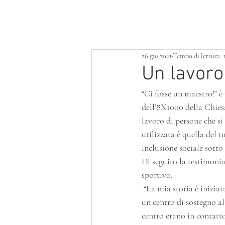
HOME
LOTTERIA
SERVIZI
26 giu 2021
Tempo di lettura: 
Un lavoro
“Ci fosse un maestro!” è
dell’8X1000 della Chiesa
lavoro di persone che s
utilizzata è quella del t
inclusione sociale sotto 
Di seguito la testimonia
sportivo.
 “La mia storia è iniziata diversi anni fa: quando frequentavo la scuola elementare sono stato inserito in 
un centro di sostegno al
centro erano in contatt