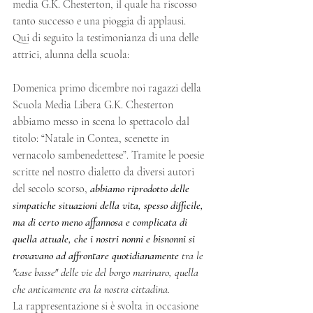
media G.K. Chesterton, il quale ha riscosso 
tanto successo e una pioggia di applausi.
Qui di seguito la testimonianza di una delle 
attrici, alunna della scuola:
Domenica primo dicembre noi ragazzi della 
Scuola Media Libera G.K. Chesterton 
abbiamo messo in scena lo spettacolo dal 
titolo: “Natale in Contea, scenette in 
vernacolo sambenedettese”. Tramite le poesie 
scritte nel nostro dialetto da diversi autori 
del secolo scorso,
abbiamo riprodotto delle 
simpatiche situazioni della vita, spesso difficile, 
ma di certo meno affannosa e complicata di 
quella attuale, che i nostri nonni e bisnonni si 
trovavano ad affrontare quotidianamente
 tra le 
"case basse" delle vie del borgo marinaro, quella 
che anticamente era la nostra cittadina.
La rappresentazione si è svolta in occasione 