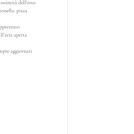
ssimità dell’orto 
onella: pizza 
apprezzato 
ll’aria aperta 
empre aggiornati 