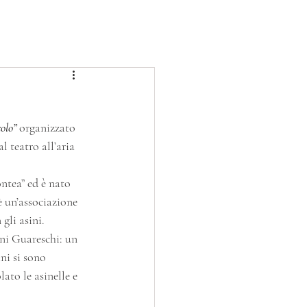
BLOG
PROGETTI
SERVIZIO CIVILE
olo”
 organizzato 
 teatro all’aria 
ontea” ed è nato 
è un’associazione 
gli asini.
nni Guareschi: un 
ni si sono 
ato le asinelle e 