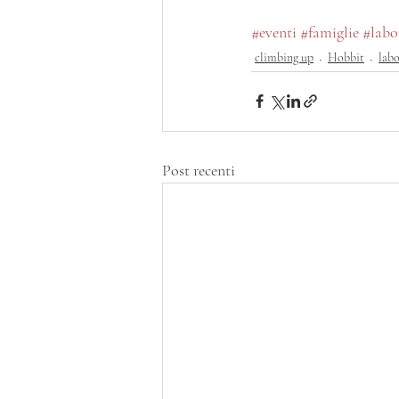
#eventi
#famiglie
#labo
climbing up
Hobbit
labo
Post recenti