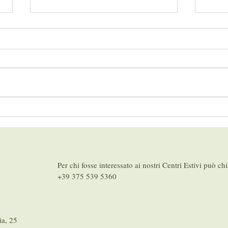
ManINpasta in Contea
Labor
d’est
Per chi fosse interessato ai nostri Centri Estivi può ch
+39 375 539 5360
ia, 25