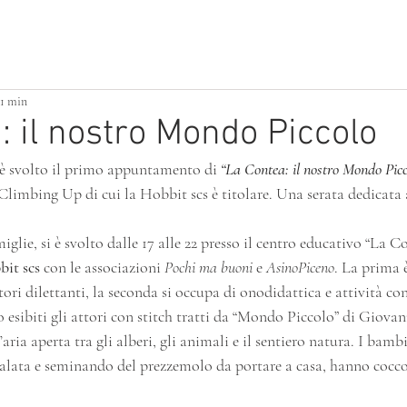
ATTIVITÀ PER PICCOLI
BUILDING HOME
 1 min
: il nostro Mondo Piccolo
è svolto il primo appuntamento di 
“La Contea: il nostro Mondo Picc
limbing Up di cui la Hobbit scs è titolare. Una serata dedicata al
miglie, si è svolto dalle 17 alle 22 presso il centro educativo “La C
it scs 
con le associazioni 
Pochi ma buoni
 e 
AsinoPiceno
. La prima 
ori dilettanti, la seconda si occupa di onodidattica e attività con 
o esibiti gli attori con stitch tratti da “Mondo Piccolo” di Giova
’aria aperta tra gli alberi, gli animali e il sentiero natura. I bambi
salata e seminando del prezzemolo da portare a casa, hanno coccol