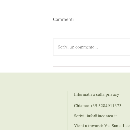
Commenti
Scrivi un commento...
Natale in Contea e premiazione
dei presepi
Informativa sulla privacy
Chiama: +39 3284911373
Scrivi:
info@incontea.it
Vieni a trovarci: Via Santa Luc