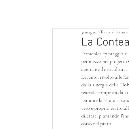
HOME
LOTTERIA
SERVIZI
31 mag 2018
Tempo di lettura:
La Contea
Domenica 27 maggio si 
per mezzo nel progetto C
aperta e all’orticultura.
L’evento, rivolto alle fa
dalla sinergia della 
Hobb
teatrale composta da att
Durante la serata si son
vero e proprio teatro all
dilettati piantando l’in
corso nel prato.