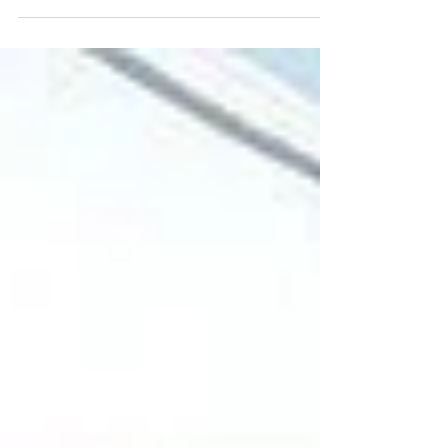
Domenica 27 maggio si è svolto il primo appuntamento di
“La Contea: il nostro Mondo Piccolo” organizzato per
mezzo nel progetto Climbing...