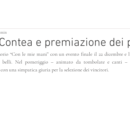
ATTIVITÀ PER PICCOLI
BUILDING HOME
1 min
 Contea e premiazione dei 
torio “Con le mie mani” con un evento finale il 22 dicembre e l
iù belli. Nel pomeriggio – animato da tombolate e canti – è 
 con una simpatica giuria per la selezione dei vincitori.