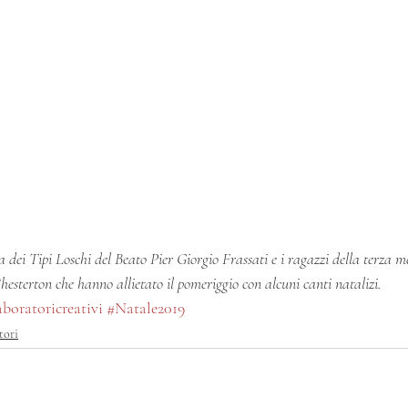
 dei Tipi Loschi del Beato Pier Giorgio Frassati e i ragazzi della terza m
hesterton che hanno allietato il pomeriggio con alcuni canti natalizi.
aboratoricreativi
#Natale2019
tori