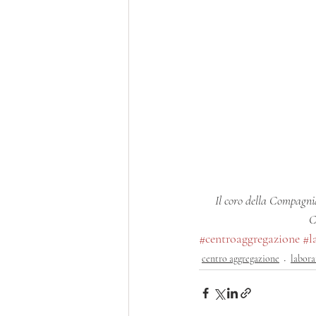
Il coro della Compagnia
C
#centroaggregazione
#l
centro aggregazione
labora