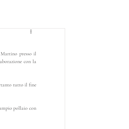
BLOG
PROGETTI
SERVIZIO CIVILE
Martino presso il 
aborazione con la 
anto tutto il fine 
’ampio pollaio con 