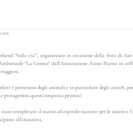
ATTIVITÀ PER PICCOLI
BUILDING HOME
 2 min
kend “Volo via!”, organizzato in occasione della festa di San 
mbientale “La Contea” dall’Associazione Asino Piceno in coll
oraggiosi.
atti è protettore degli animali e in particolare degli avicoli, pert
 protagonisti questi simpatici pennuti!
stato completato il nuovo ed ospitale ricovero per le anatre e l
cipanti all’iniziativa.