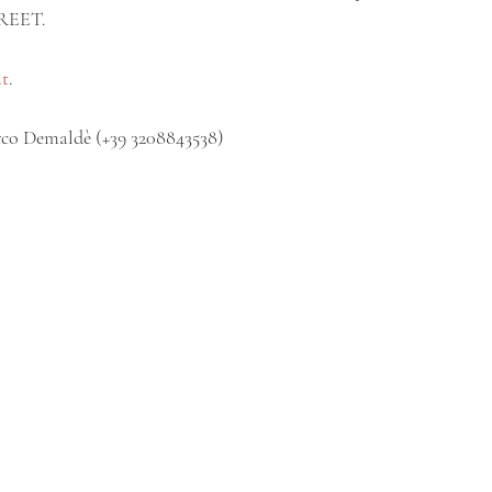
TREET.
it
.
arco Demaldè (+39 3208843538)