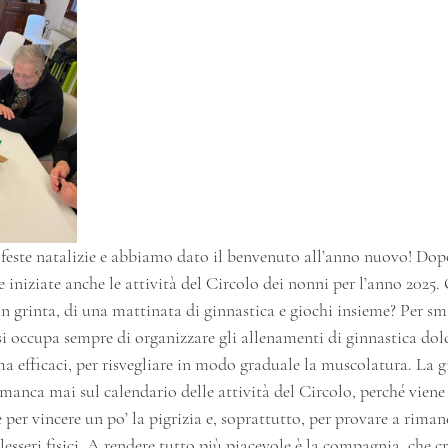
 feste natalizie e abbiamo dato il benvenuto all’anno nuovo! Dop
iniziate anche le attività del Circolo dei nonni per l’anno 2025
on grinta, di una mattinata di ginnastica e giochi insieme? Per sm
i occupa sempre di organizzare gli allenamenti di ginnastica dol
 ma efficaci, per risvegliare in modo graduale la muscolatura. La g
nca mai sul calendario delle attività del Circolo, perché viene
r vincere un po’ la pigrizia e, soprattutto, per provare a riman
lesseri fisici. A rendere tutto più piacevole è la compagnia, che c