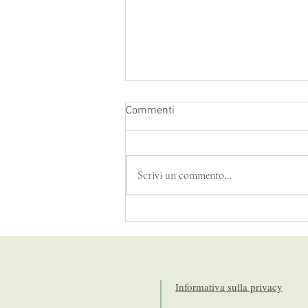
Commenti
Scrivi un commento...
Serenata alle stelle volanti
Informativa sulla privacy