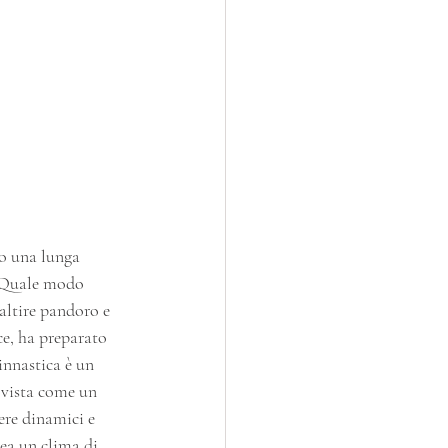
o una lunga 
. Quale modo 
altire pandoro e 
ce, ha preparato 
innastica è un 
 vista come un 
ere dinamici e 
rea un clima di 