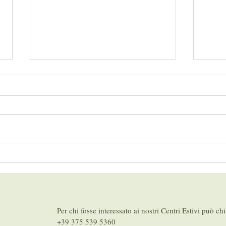
Duc i
Le radici dell’Europa: la sfida
dell’identità cristiana
Per chi fosse interessato ai nostri Centri Estivi può ch
+39 375 539 5360