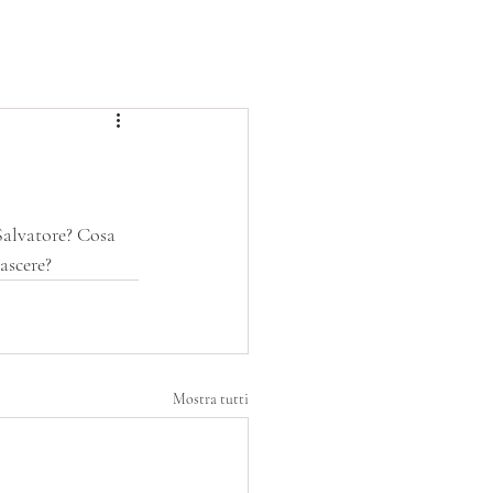
BLOG
PROGETTI
SERVIZIO CIVILE
 Salvatore? Cosa 
nascere?
Mostra tutti