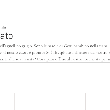
ATTIVITÀ PER PICCOLI
BUILDING HOME
1 min
cato
ell’agnellino grigio. Sono le parole di Gesù bambino nella fiaba.
e, il nostro cuore è pronto? Si è risvegliato nell’attesa del nostro
rarti alla sua nascita? Cosa puoi offrire al nostro Re che sta per 