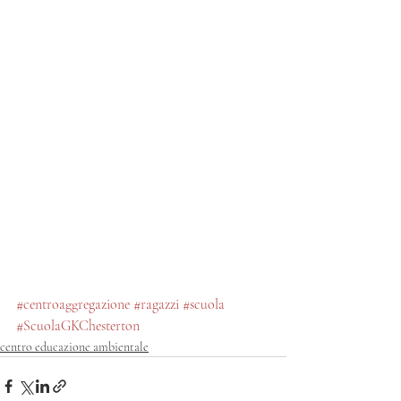
#centroaggregazione
#ragazzi
#scuola
#ScuolaGKChesterton
centro educazione ambientale