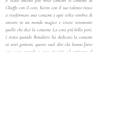
È stato ancora più bello cantare le canzoni di 
Chieffo con il coro. Kevin con il suo talento riesce 
a trasformare una canzone e ogni volta sembra di 
entrare in un mondo magico e vivere veramente 
quello che dice la canzone. La cosa più bella però, 
è stata quando Benedetto ha dedicato la canzone 
ai miei genitori; questo vuol dire che hanno fatto 
una cosa grande e sono riusciti ad arrivare al 
cuore delle persone. 
Anna Maria Sermarini