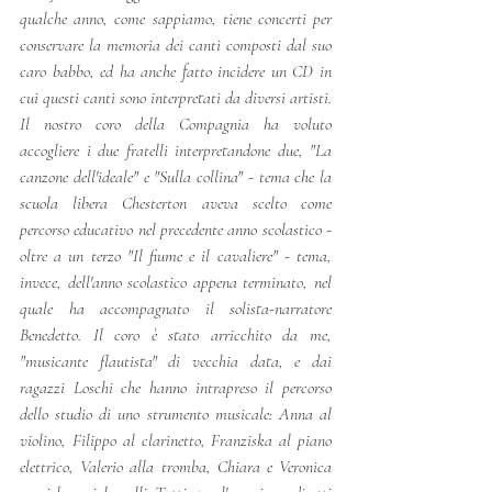
qualche anno, come sappiamo, tiene concerti per 
conservare la memoria dei canti composti dal suo 
caro babbo, ed ha anche fatto incidere un CD in 
cui questi canti sono interpretati da diversi artisti. 
Il nostro coro della Compagnia ha voluto 
accogliere i due fratelli interpretandone due, "La 
canzone dell'ideale" e "Sulla collina" - tema che la 
scuola libera Chesterton aveva scelto come 
percorso educativo nel precedente anno scolastico -  
oltre a un terzo "Il fiume e il cavaliere" - tema, 
invece, dell'anno scolastico appena terminato, nel 
quale ha accompagnato il solista-narratore 
Benedetto. Il coro è stato arricchito da me, 
"musicante flautista" di vecchia data, e dai 
ragazzi Loschi che hanno intrapreso il percorso 
dello studio di uno strumento musicale: Anna al 
violino, Filippo al clarinetto, Franziska al piano 
elettrico, Valerio alla tromba, Chiara e Veronica 