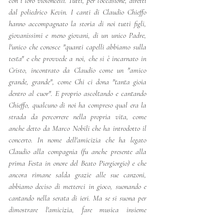
con i loro violoncelli. Tutti, per l'occasione, diretti 
dal poliedrico Kevin. I canti di Claudio Chieffo 
hanno accompagnato la storia di noi tutti figli, 
giovanissimi e meno giovani, di un unico Padre, 
l'unico che conosce "quanti capelli abbiamo sulla 
testa" e che provvede a noi, che si è incarnato in 
Cristo, incontrato da Claudio come un "amico 
grande, grande", come Chi ci dona "tanta gioia 
dentro al cuor". E proprio ascoltando e cantando 
Chieffo, qualcuno di noi ha compreso qual era la 
strada da percorrere nella propria vita, come 
anche detto da Marco Nobili che ha introdotto il 
concerto. In nome dell'amicizia che ha legato 
Claudio alla compagnia (fu anche presente alla 
prima Festa in onore del Beato Piergiorgio) e che 
ancora rimane salda grazie alle sue canzoni, 
abbiamo deciso di metterci in gioco, suonando e 
cantando nella serata di ieri. Ma se si suona per 
dimostrare l'amicizia, fare musica insieme 