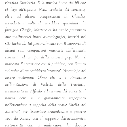
rinsalda l'amicizia. E la musica è uno dei fili che 
ci lega all'Infinito. Nella scaletta del concerto, 
oltre ad alcune composizioni di Claudio, 
introdotte a volte da aneddoti riguardanti la 
famiglia Chieffo, Martino ci ha anche presentato 
due malinconici brani autobiografici, inseriti nel 
CD inciso da lui personalmente con il supporto di 
alcuni suoi compaesani musicisti dall'avviata 
carriera nel campo della musica pop. Non è 
mancata l'interazione con il pubblico, con l'invito 
sul palco di un cosiddetto "stonato" (Antonio) e del 
nostro melomane Olmo che si è cimentato 
nell'imitazione di Violetta della Traviata, 
innamorata di Alfredo. Al termine del concerto il 
nostro coro si è gioiosamente impegnato 
nell'esecuzione a cappella della soave "Stella del 
Mattino", per l'occasione armonizzata a quattro 
voci da Kevin, con il supporto dell'accademica 
sottoscritta che, a malincuore, ha dovuto 