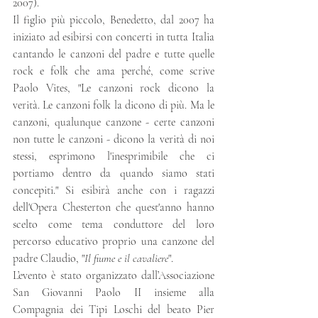
2007).  
Il figlio più piccolo, Benedetto, dal 2007 ha 
iniziato ad esibirsi con concerti in tutta Italia 
cantando le canzoni del padre e tutte quelle 
rock e folk che ama perché, come scrive 
Paolo Vites, "Le canzoni rock dicono la 
verità. Le canzoni folk la dicono di più. Ma le 
canzoni, qualunque canzone - certe canzoni 
non tutte le canzoni - dicono la verità di noi 
stessi, esprimono l'inesprimibile che ci 
portiamo dentro da quando siamo stati 
concepiti." Si esibirà anche con i ragazzi 
dell'Opera Chesterton che quest'anno hanno 
scelto come tema conduttore del loro 
percorso educativo proprio una canzone del 
padre Claudio, "
Il fiume e il cavaliere
". 
L’evento è stato organizzato dall’Associazione 
San Giovanni Paolo II insieme alla 
Compagnia dei Tipi Loschi del beato Pier 