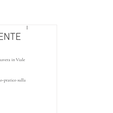
BLOG
PROGETTI
SERVIZIO CIVILE
MENTE
avera in Viale 
co-pratico sulla 