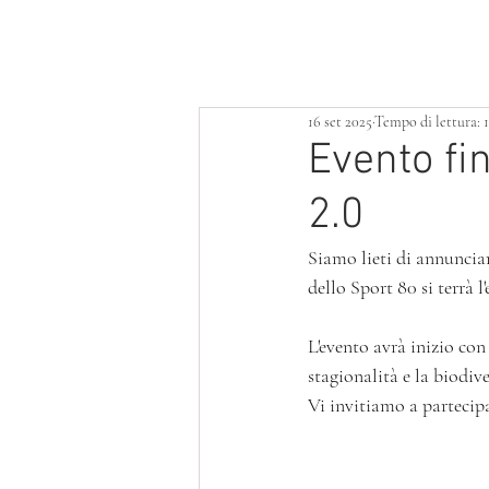
HOME
LOTTERIA
SERVIZI
16 set 2025
Tempo di lettura: 
Evento fi
2.0
Siamo lieti di annunciar
dello Sport 80 si terrà
L'evento avrà inizio con 
stagionalità e la biodive
Vi invitiamo a partecip