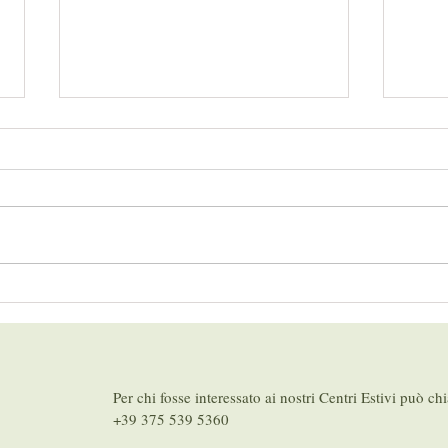
Duc i
Le radici dell’Europa: la sfida
dell’identità cristiana
Per chi fosse interessato ai nostri Centri Estivi può ch
+39 375 539 5360