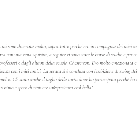
a mi sono divertita molto, soprattutto perché ero in compagnia dei miei am
rta con una cena squisita, a seguire ci sono state le borse di studio e per c
professori e dagli alunni della scuola Chesterton. Ero molto emozionata e
rienza con i miei amici. La serata si è conclusa con l'esibizione di swing dei
molto. C'è stato anche il taglio della torta dove ho partecipato perché ho a
tissimo e spero di rivivere un'esperienza così bella!