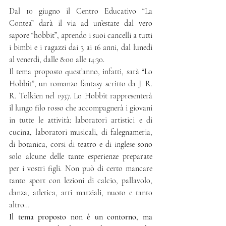
Dal 10 giugno il Centro Educativo “La 
Contea” darà il via ad un’estate dal vero 
sapore “hobbit”, aprendo i suoi cancelli a tutti 
i bimbi e i ragazzi dai 3 ai 16 anni, dal lunedì 
al venerdì, dalle 8:00 alle 14:30.
Il tema proposto quest’anno, infatti, sarà “Lo 
Hobbit”, un romanzo fantasy scritto da J. R. 
R. Tolkien nel 1937. Lo Hobbit rappresenterà 
il lungo filo rosso che accompagnerà i giovani 
in tutte le attività: laboratori artistici e di 
cucina, laboratori musicali, di falegnameria, 
di botanica, corsi di teatro e di inglese sono 
solo alcune delle tante esperienze preparate 
per i vostri figli. Non può di certo mancare 
tanto sport con lezioni di calcio, pallavolo, 
danza, atletica, arti marziali, nuoto e tanto 
altro…
Il tema proposto non è un contorno, ma 