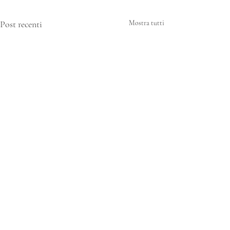
Post recenti
Mostra tutti
Commenti
Duc in altum!