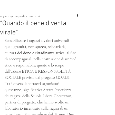
14 giu 2019
Tempo di lettura: 2 min
“Quando il bene diventa
virale”
Sensibilizzare i ragazzi a valori universali 
quali 
gratuità
, 
non spreco
, 
solidarietà
, 
cultura del dono
 e 
cittadinanza attiva
, al fine 
di accompagnarli nella costruzione di un “io” 
etico e responsabile: questo è lo scopo 
dell’azione ETICA E RESPONSABILITÀ 
SOCIALE prevista dal progetto GOALS.
Tra i diversi laboratori organizzati 
quest’anno, significativa è stata l’esperienza 
dei ragazzi della Scuola Libera Chesterton, 
partner di progetto, che hanno svolto un 
laboratorio incentrato sulla figura di un 
sacerdote di San Benedetto del Tronto, 
Don 