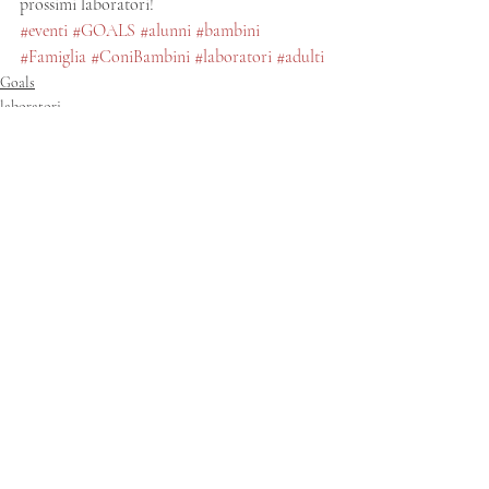
prossimi laboratori!
#eventi
#GOALS
#alunni
#bambini
#Famiglia
#ConiBambini
#laboratori
#adulti
Goals
laboratori
progetti
Post recenti
Mostra tutti