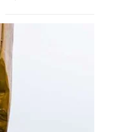
non spreco, solidarietà, cultura del dono e cittadinanza
attiva, al fine di...