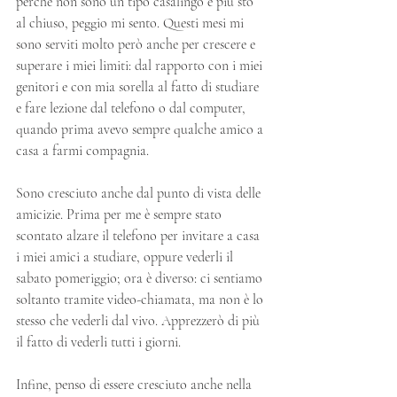
perché non sono un tipo casalingo e più sto 
al chiuso, peggio mi sento. Questi mesi mi 
sono serviti molto però anche per crescere e 
superare i miei limiti: dal rapporto con i miei 
genitori e con mia sorella al fatto di studiare 
e fare lezione dal telefono o dal computer, 
quando prima avevo sempre qualche amico a 
casa a farmi compagnia.
Sono cresciuto anche dal punto di vista delle 
amicizie. Prima per me è sempre stato 
scontato alzare il telefono per invitare a casa 
i miei amici a studiare, oppure vederli il 
sabato pomeriggio; ora è diverso: ci sentiamo 
soltanto tramite video-chiamata, ma non è lo 
stesso che vederli dal vivo. Apprezzerò di più 
il fatto di vederli tutti i giorni.
Infine, penso di essere cresciuto anche nella 