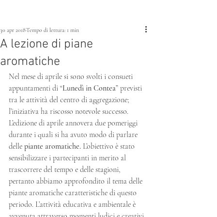
30 apr 2018
Tempo di lettura: 1 min
A lezione di piane
aromatiche
Nel mese di aprile si sono svolti i consueti 
appuntamenti di “
Lunedì in Contea
” previsti 
tra le attività del centro di aggregazione; 
l’iniziativa ha riscosso notevole successo.
L’edizione di aprile annovera due pomeriggi 
durante i quali si ha avuto modo di parlare 
delle 
piante aromatiche.
 L’obiettivo è stato 
sensibilizzare i partecipanti in merito al 
trascorrere del tempo e delle stagioni, 
pertanto abbiamo approfondito il tema delle 
piante aromatiche caratteristiche di questo 
periodo. L’attività educativa e ambientale è 
avvenuta attraverso momenti ludici e creativi.