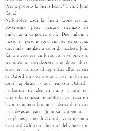
Perché proprio la Sierra Leone? E chi è John 
Kanu? 
Nell’ottobre 2002 la Sierra Leone era un 
poverissimo paese africano stremato da 
undici anni di guerra civile. Due milioni e 
mezzo di persone sono rimaste senza casa, 
dieci mila mutilate a colpi di machete. John 
Kanu invece era un fortunato e volonteroso 
trentottenne sierraleonese che dopo sforzi 
eroici era riuscito ad approdare all’università 
di Oxford e a ottenere un master in Scienze 
sociali applicate. A quel tempo a Oxford i 
neolaureati sierraleonesi erano in tutto sei. 
Uno solo, nonostante un’offerta per restare a 
lavorare in terra britannica, decise di tornare 
nella devastata patria: John Kanu, appunto.  
Fra gli insegnanti di Oxford, Kanu incontra 
Stratford Caldecott, direttore del Chesterton 