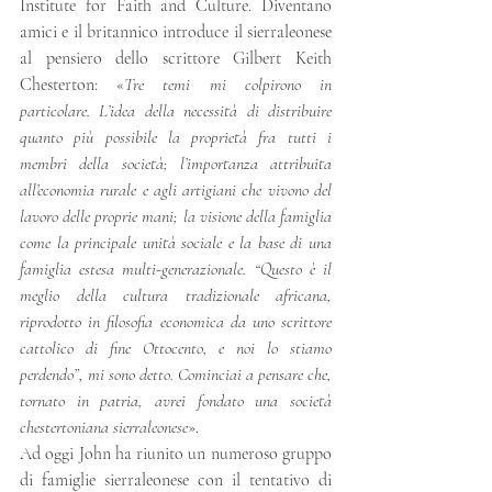
Institute for Faith and Culture. Diventano 
amici e il britannico introduce il sierraleonese 
al pensiero dello scrittore Gilbert Keith 
Chesterton: «
Tre temi mi colpirono in 
particolare. L’idea della necessità di distribuire 
quanto più possibile la proprietà fra tutti i 
membri della società; l’importanza attribuita 
all’economia rurale e agli artigiani che vivono del 
lavoro delle proprie mani; la visione della famiglia 
come la principale unità sociale e la base di una 
famiglia estesa multi-generazionale. “Questo è il 
meglio della cultura tradizionale africana, 
riprodotto in filosofia economica da uno scrittore 
cattolico di fine Ottocento, e noi lo stiamo 
perdendo”, mi sono detto. Cominciai a pensare che, 
tornato in patria, avrei fondato una società 
chestertoniana sierraleonese
».  
Ad oggi John ha riunito un numeroso gruppo 
di famiglie sierraleonese con il tentativo di 