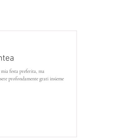
BLOG
PROGETTI
SERVIZIO CIVILE
ntea
mia festa preferita, ma
essere profondamente grati insieme