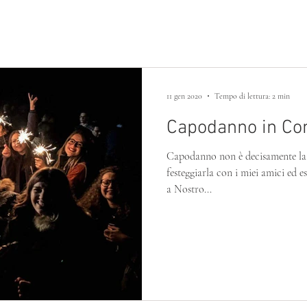
ATTIVITÀ PER PICCOLI
BUILDING HOME
11 gen 2020
Tempo di lettura: 2 min
Capodanno in Co
Capodanno non è decisamente la 
festeggiarla con i miei amici ed 
a Nostro...