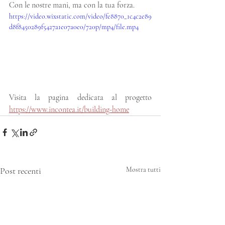
Con le nostre mani, ma con la tua forza.
https://video.wixstatic.com/video/fe8870_1c4c2e89
d8f8450289f5427a1e07a0e0/720p/mp4/file.mp4
Visita la pagina dedicata al progetto 
https://www.incontea.it/building-home
Post recenti
Mostra tutti