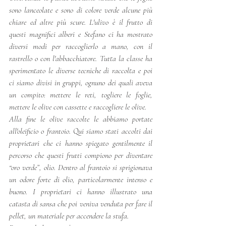
sono lanceolate e sono di colore verde alcune più 
chiare ed altre più scure. L'ulivo è il frutto di 
questi magnifici alberi e Stefano ci ha mostrato 
diversi modi per raccoglierlo a mano, con il 
rastrello o con l'abbacchiatore. Tutta la classe ha 
sperimentato le diverse tecniche di raccolta e poi 
ci siamo divisi in gruppi, ognuno dei quali aveva 
un compito: mettere le reti, togliere le foglie, 
mettere le olive con cassette e raccogliere le olive.  
Alla fine le olive raccolte le abbiamo portate 
all'oleificio o frantoio. Qui siamo stati accolti dai 
proprietari che ci hanno spiegato gentilmente il 
percorso che questi frutti compiono per diventare 
“oro verde”, olio. Dentro al frantoio si sprigionava 
un odore forte di olio, particolarmente intenso e 
buono. I proprietari ci hanno illustrato una 
catasta di sansa che poi veniva venduta per fare il 
pellet, un materiale per accendere la stufa.  