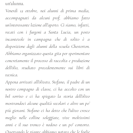
un'alunna. 
Venerdì 12 ottobre, noi alunni di prima media, 
accompagnati da alcuni prof, abbiamo fatto 
un’interessante lezione all'aperto. Ci siamo, infatti, 
recati con i furgoni a Santa Lucia, un posto 
incantevole in campagna che di solito è a 
disposizione degli alunni della scuola Chesterton. 
Abbiamo organizzato questa gita per sperimentare 
concretamente il processo di raccolta e produzione 
dell'olio, studiato precedentemente sui libri di 
tecnica.  
Appena arrivati all'oliveto, Stefano, il padre di un 
nostro compagno di classe, ci ha accolto con un 
bel sorriso e ci ha spiegato la storia dell'olivo 
mostrandoci alcune qualità secolari e altre un po’ 
più giovani. Stefano ci ha detto che l'ulivo cresce 
meglio nelle colline soleggiate, vive moltissimi 
anni e il suo tronco è nodoso e un po' contorto. 
Osservando le piante abbiamo notato che le foglie 