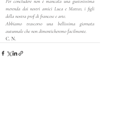
Per concludere non è mancata una gustosissima 
merenda dai nostri amici Luca e Matteo, i figli 
della nostra prof di francese e arte.  
Abbiamo trascorso una bellissima giornata 
autunnale che non dimenticheremo facilmente. 
C. N. 
Post recenti
Mostra tutti