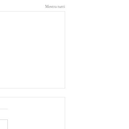
Mostra tutti
n altum!