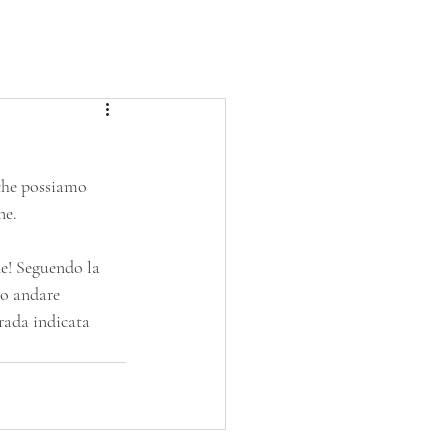
BLOG
PROGETTI
SERVIZIO CIVILE
 che possiamo 
ne.
ne! Seguendo la 
mo andare 
rada indicata 