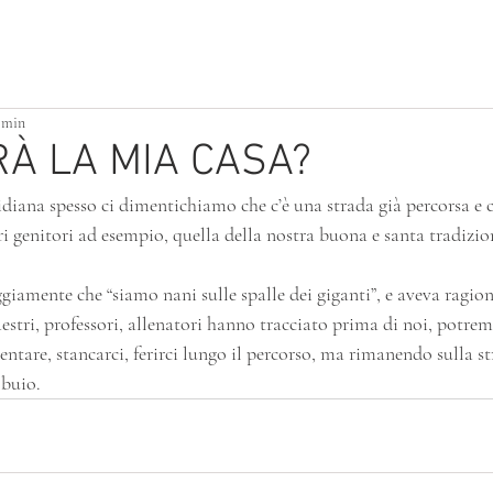
ATTIVITÀ PER PICCOLI
BUILDING HOME
1 min
À LA MIA CASA?
idiana spesso ci dimentichiamo che c’è una strada già percorsa e
ri genitori ad esempio, quella della nostra buona e santa tradizio
iamente che “siamo nani sulle spalle dei giganti”, e aveva ragio
aestri, professori, allenatori hanno tracciato prima di noi, potre
tare, stancarci, ferirci lungo il percorso, ma rimanendo sulla st
 buio.