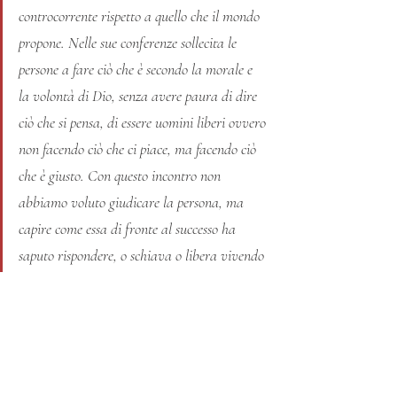
controcorrente rispetto a quello che il mondo 
propone. Nelle sue conferenze sollecita le 
persone a fare ciò che è secondo la morale e 
la volontà di Dio, senza avere paura di dire 
ciò che si pensa, di essere uomini liberi ovvero 
non facendo ciò che ci piace, ma facendo ciò 
che è giusto. Con questo incontro non 
abbiamo voluto giudicare la persona, ma 
capire come essa di fronte al successo ha 
saputo rispondere, o schiava o libera vivendo 
secondo la volontà e la Verità di Dio. 
Abbiamo capito che di fronte al successo o 
semplicemente agli eventi che accadono nella 
nostra vita, è importante non rimanere 
soli. La solitudine porta alla disperazione, 