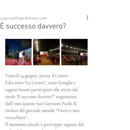
15 giu 2024
Tempo di lettura: 3 min
È successo davvero?
Venerdì 14 giugno, presso il Centro 
Educativo “La Contea”, tante famiglie e 
ragazzi hanno partecipato alla serata dal 
titolo “È successo davvero?” organizzata 
dall’Associazione San Giovanni Paolo II, 
titolare del giornale mensile “Vivere e non 
vivacchiare”.      
Il momento attuale è purtroppo segnato dal 